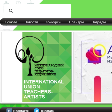
О союзе
Новости
Конкурсы
Пленэры
Награды
ВКонтакте
Telegram