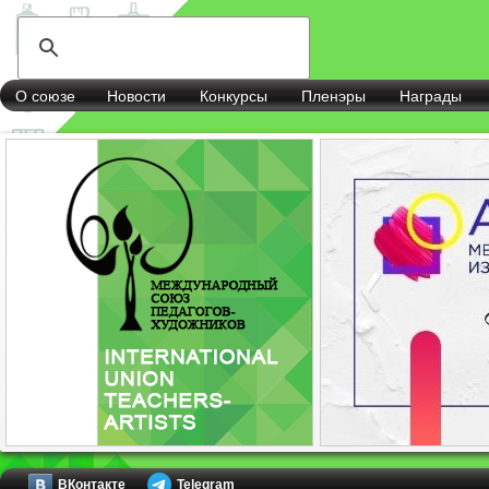
О союзе
Новости
Конкурсы
Пленэры
Награды
ВКонтакте
Telegram