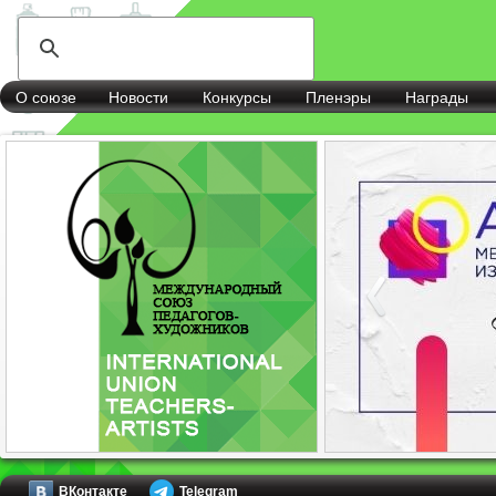
О союзе
Новости
Конкурсы
Пленэры
Награды
ВКонтакте
Telegram