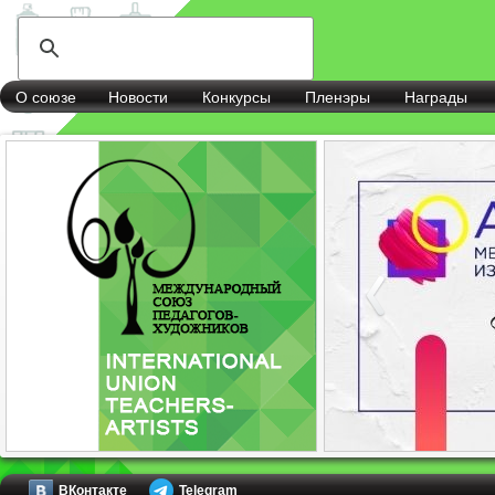
О союзе
Новости
Конкурсы
Пленэры
Награды
ВКонтакте
Telegram