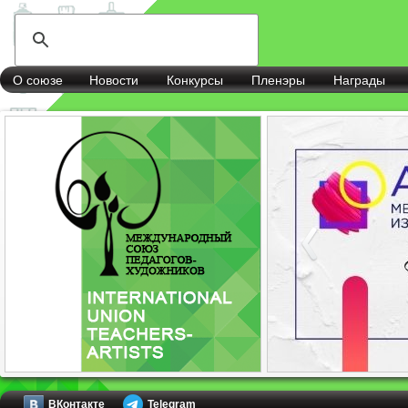
О союзе
Новости
Конкурсы
Пленэры
Награды
ВКонтакте
Telegram