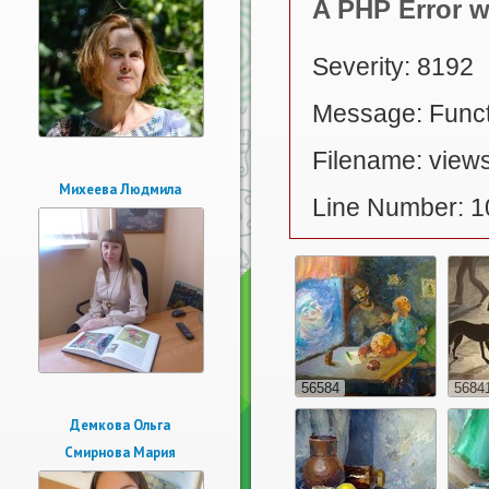
A PHP Error 
Severity: 8192
Message: Functi
Filename: views
Михеева Людмила
Line Number: 1
56584
5684
Демкова Ольга
Смирнова Мария