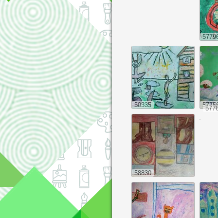
5779
50335
5775
577
58830