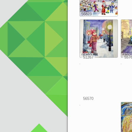
56823
56490
5807
51267
557
56570