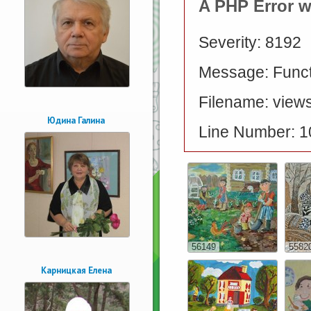
A PHP Error 
Severity: 8192
Message: Functi
Filename: views
Юдина Галина
Line Number: 1
56149
5582
Карницкая Елена