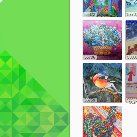
55822
5770
56706
5300
56759
5056
562