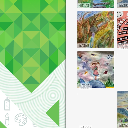
48173
5539
57359
5515
576
57648
56264
5825
51289