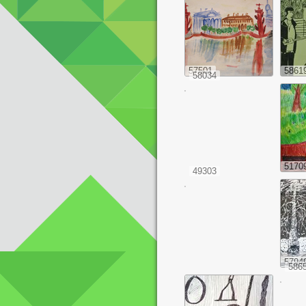
57501
5861
58034
5170
49303
5794
586