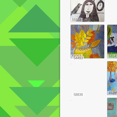
55533
54263
5314
54493
4928
58839