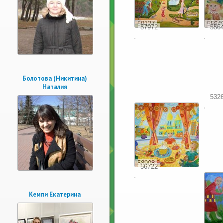
59127
5564
57972
556
Болотова (Никитина)
Наталия
532
58908
56722
Кемпи Екатерина