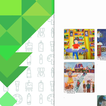
55767
5737
531
54466
50521