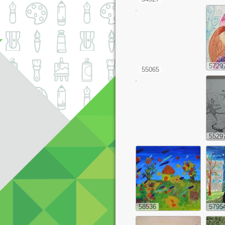
5729
55065
5529
58536
5795