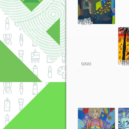
58361
55773
5165
50583
512