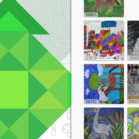
56803
57871
5896
54742
5902