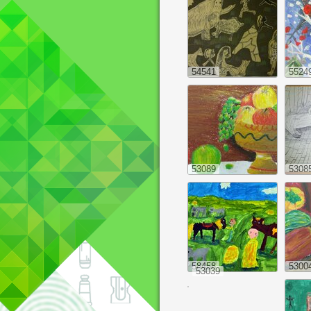
54541
5524
53089
5308
58458
5300
53039