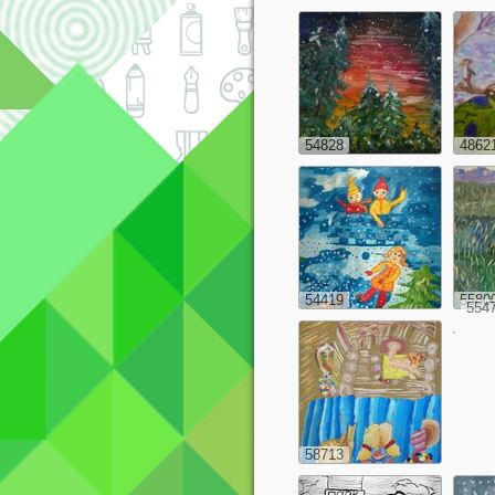
54828
4862
54419
5580
554
58713