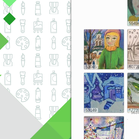
5549
53045
5077
53149
5773
563