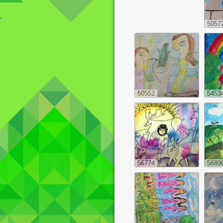
5057
50552
5453
56774
5689