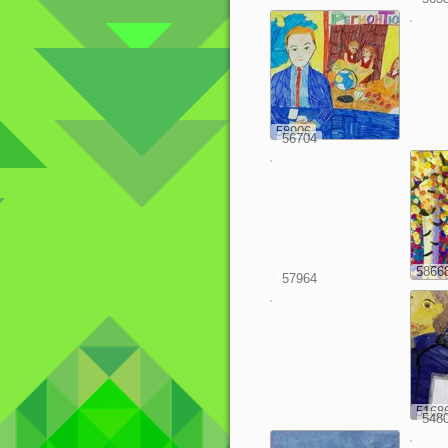
58906
56704
5866
57964
5168
548