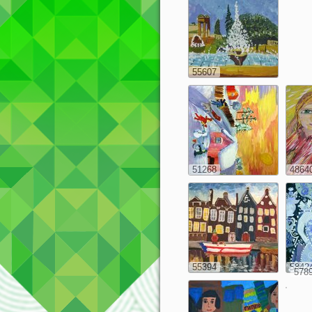
55607
51268
4864
55394
5842
578