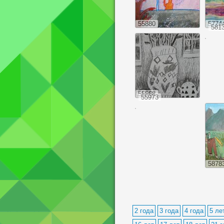
55880
5774
581
55568
55973
5878
2 года
3 года
4 года
5 ле