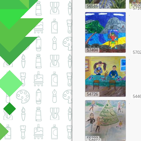
56516
5759
571
57494
570
54726
544
55233
54927