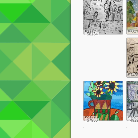
57357
5587
58134
5743
59144
5707
57955
492