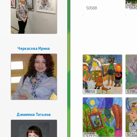
5536
50588
564
Черкасова Ирина
56258
5796
Данилина Татьяна
57395
5785
57171