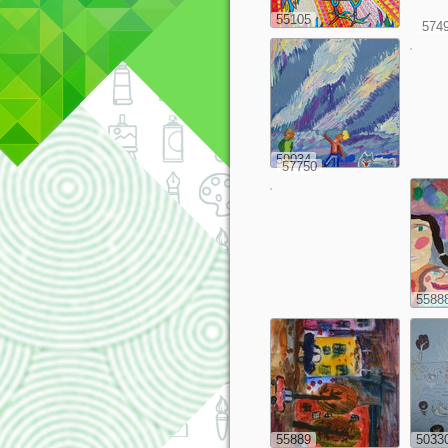
55105
574
59034
57750
5588
55889
5033