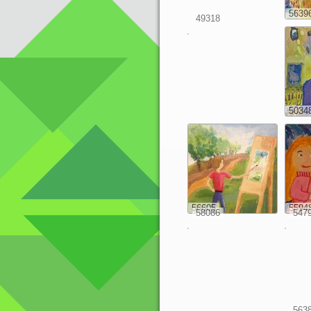
5639
49318
5034
56605
5594
58086
547
563