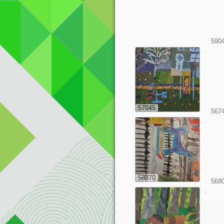
590
57845
567
58870
568