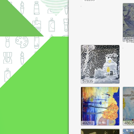
5601
578
57835
49281
4863