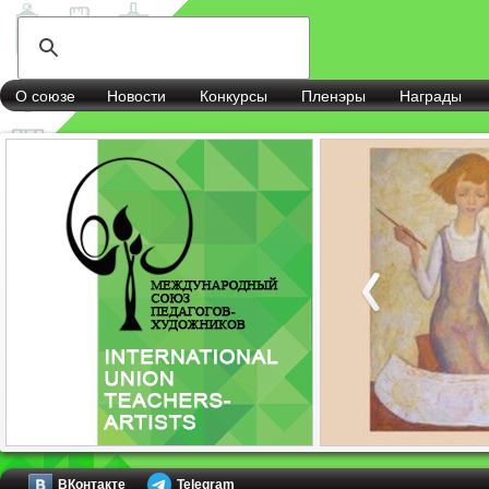
О союзе
Новости
Конкурсы
Пленэры
Награды
ВКонтакте
Telegram