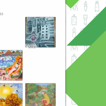
53
57917
58930
8