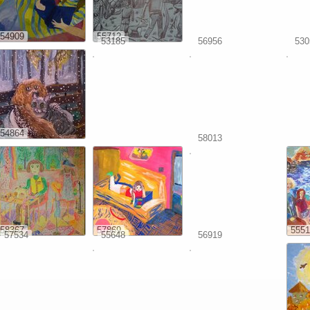
54909
55712
53185
56956
530
54864
58013
58367
57869
5551
57534
55648
56919