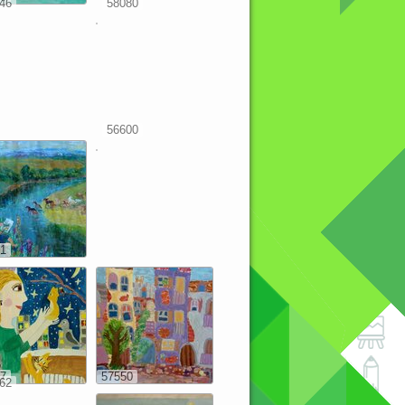
46
58080
56600
1
7
57550
62