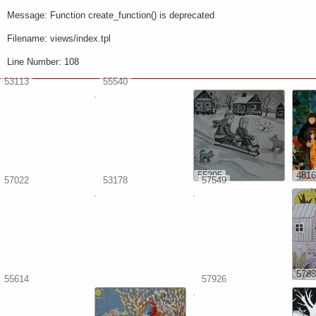
Message: Function create_function() is deprecated
Filename: views/index.tpl
Line Number: 108
53113
55540
55205
4816
57022
53178
57549
5788
55614
57926