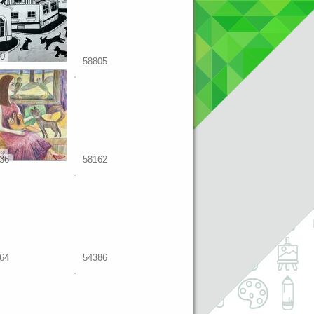
0
58805
2
36
58162
64
54386