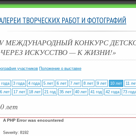
ГАЛЕРЕИ ТВОРЧЕСКИХ РАБОТ И ФОТОГРАФИЙ
IV МЕЖДУНАРОДНЫЙ КОНКУРС ДЕТСК
«ЧЕРЕЗ ИСКУССТВО — К ЖИЗНИ!»
еография участников
Положение о выставке
 года
3 года
4 года
5 лет
6 лет
7 лет
8 лет
9 лет
10 лет
11 ле
6 лет
17 лет
18 лет
21 год
35 лет
40 лет
41 год
42 года
73 год
10 лет
A PHP Error was encountered
Severity: 8192