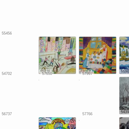
55456
55636
58964
5598
54702
57650
57997
5439
56737
57766