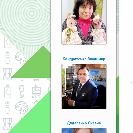
Кондратенко Владимир
Дударенко Оксана