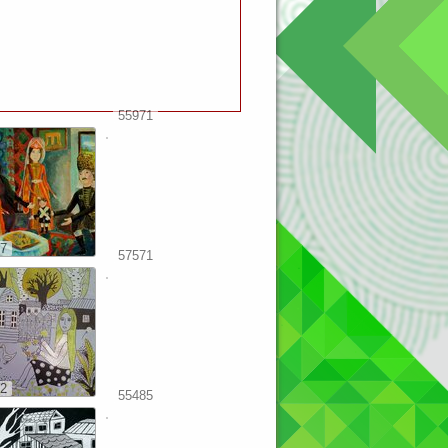
55971
7
57571
2
55485