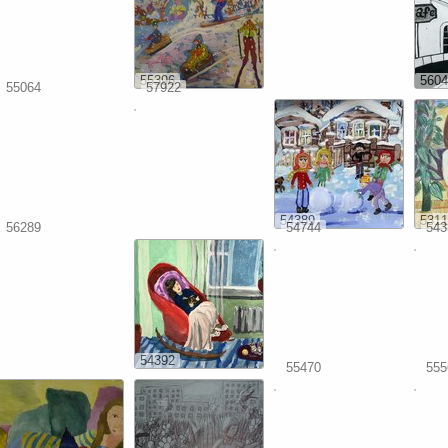
55396
5604
55064
57922
54389
5311
56289
54744
543
54392
55470
555