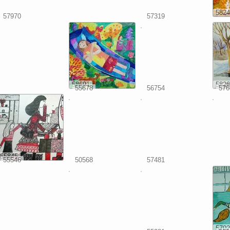
5824
57970
57319
58691
5826
55678
56754
576
55845
55546
50568
57481
5702