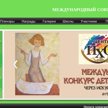
МЕЖДУНАРОДНЫЙ СОЮ
Пленэры
Награды
Галереи
Школы
Участники
П
Оплата членског