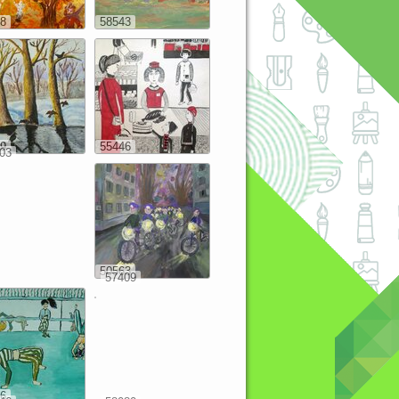
8
58543
9
55446
03
50563
57409
6