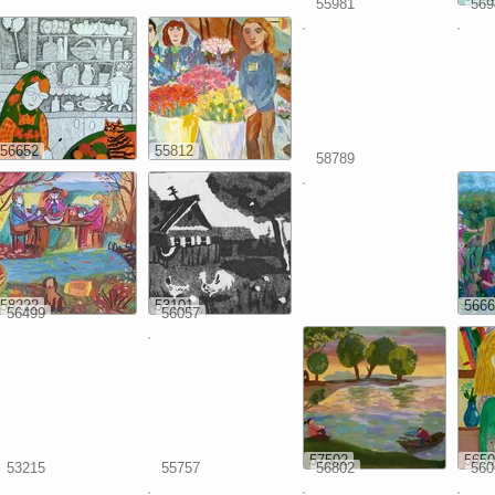
55981
569
56652
55812
58789
58222
53101
5666
56499
56057
57502
5650
53215
55757
56802
560