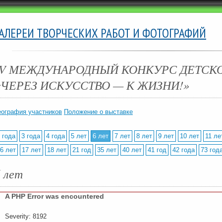
ГАЛЕРЕИ ТВОРЧЕСКИХ РАБОТ И ФОТОГРАФИЙ
IV МЕЖДУНАРОДНЫЙ КОНКУРС ДЕТСК
«ЧЕРЕЗ ИСКУССТВО — К ЖИЗНИ!»
еография участников
Положение о выставке
 года
3 года
4 года
5 лет
6 лет
7 лет
8 лет
9 лет
10 лет
11 ле
6 лет
17 лет
18 лет
21 год
35 лет
40 лет
41 год
42 года
73 год
6 лет
A PHP Error was encountered
Severity: 8192