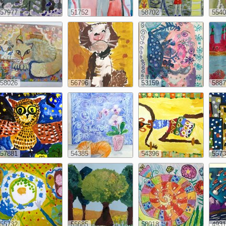
57977
51752
58702
5540
58026
56796
53159
5887
57881
54385
54396
5573
55732
55685
58018
4931