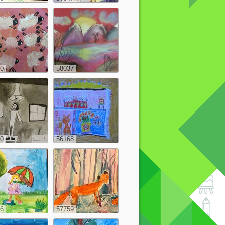
0
58037
0
56168
6
57759