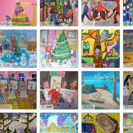
54751
55286
57555
5444
57646
55730
57995
5528
55016
57446
56356
5535