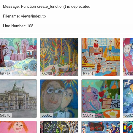
Message: Function create_function() is deprecated
Filename: views/index.tpl
Line Number: 108
56715
55266
57791
5896
54376
55851
55047
5582