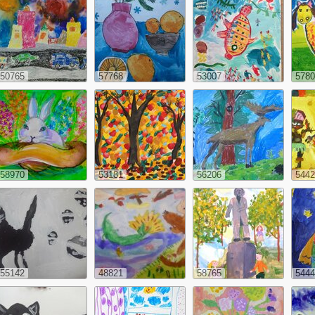
50765
57768
53007
5780
58970
53181
56206
5442
55142
48821
58765
5444