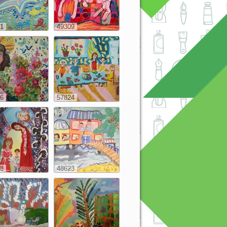
1
49309
6
57824
8
48623