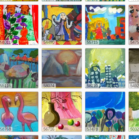
58011
54490
55715
5475
55116
58074
58210
5492
58768
56716
57478
5032