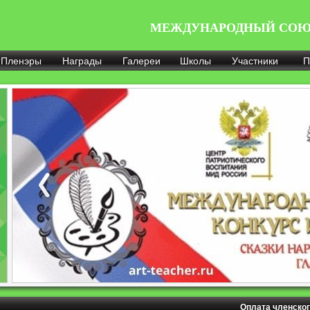
МЕЖДУНАРОДНЫЙ СОЮ
Пленэры
Награды
Галереи
Школы
Участники
П
Оплата членског