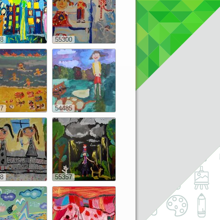
8
55300
7
54485
8
55357