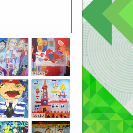
2
57480
5
56710