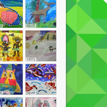
2
56470
0
53071
4
54548