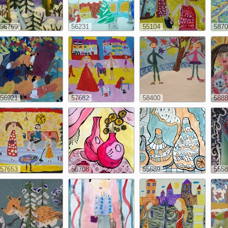
56769
56231
55104
5870
56921
57682
58400
5888
57653
56708
55689
5558