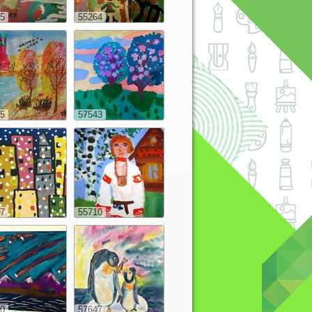
5
55264
5
57543
7
55710
0
57647