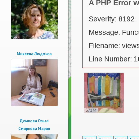
A PHP Error 
Severity: 8192
Message: Functi
Filename: views
Михеева Людмила
Line Number: 1
57374
Демкова Ольга
Смирнова Мария