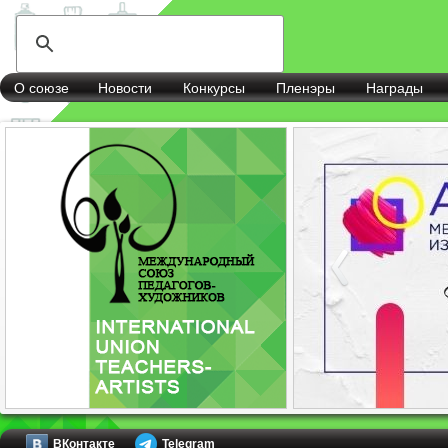
О союзе
Новости
Конкурсы
Пленэры
Награды
ВКонтакте
Telegram