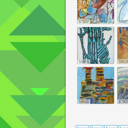
57237
5704
55495
5863
53110
5792