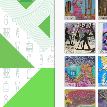
55126
5540
54522
5553
55937
5525