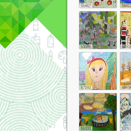
55467
5841
53086
5491
57292
4863
55333
5906