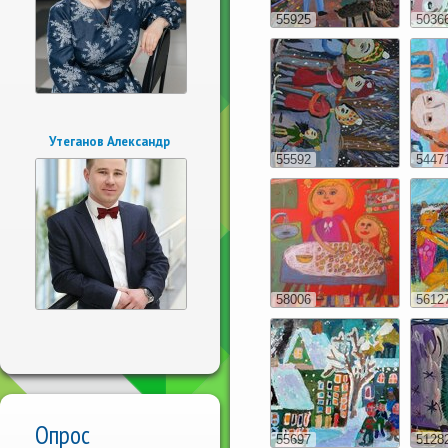
55925
5036
Утеганов Александр
55592
5447
58006
5612
Опрос
55697
5128