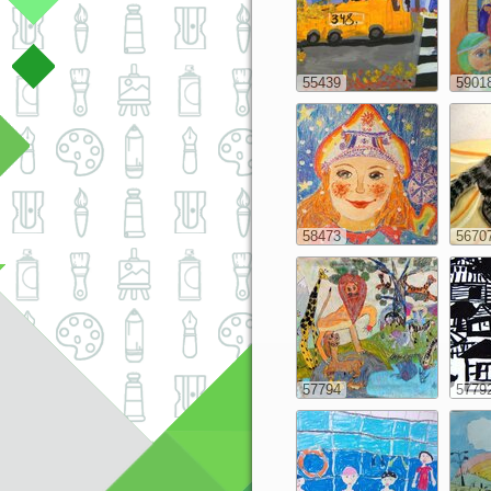
55439
5901
58473
5670
57794
5779