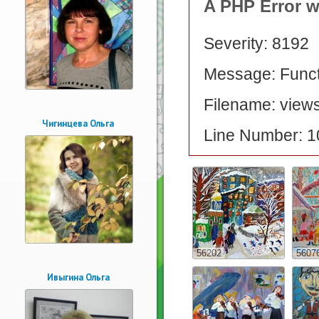
A PHP Error 
Severity: 8192
Message: Functi
Filename: views
Чигинцева Ольга
Line Number: 1
56202
5607
Ивыгина Ольга