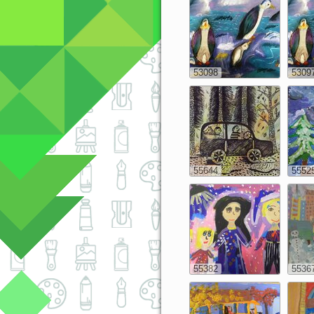
53098
5309
55644
5552
55382
5536