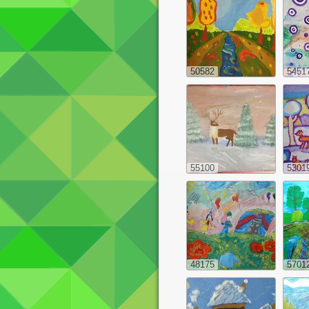
50582
5451
55100
5301
48175
5701