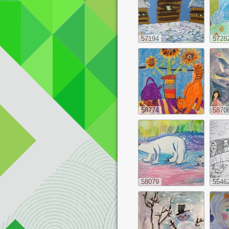
57194
5728
58774
5870
58079
5546