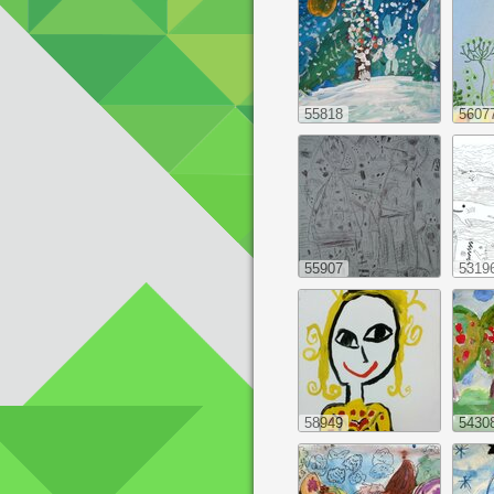
55818
5607
55907
5319
58949
5430