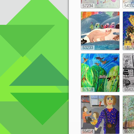
57234
5433
53233
5557
57619
5543
55414
5507