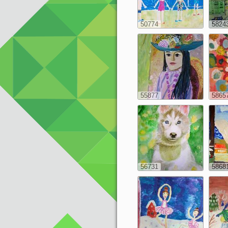
50774
5824
55877
5865
56731
5868