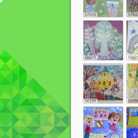
57659
5783
56972
5898
56199
5035