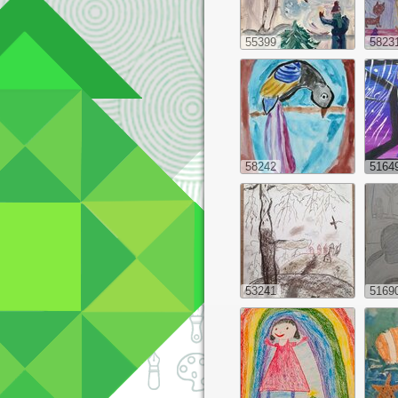
55399
5823
58242
5164
53241
5169