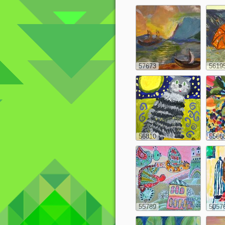
57673
5619
56810
5566
55789
5057