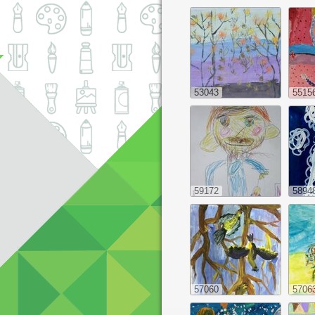
53043
5515
59172
5894
57060
5706