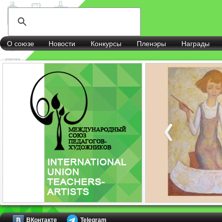
О союзе
Новости
Конкурсы
Пленэры
Награды
ВКонтакте
Telegram