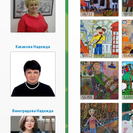
56711
5033
Казакова Надежда
50512
5543
55355
5166
Виноградова Надежда