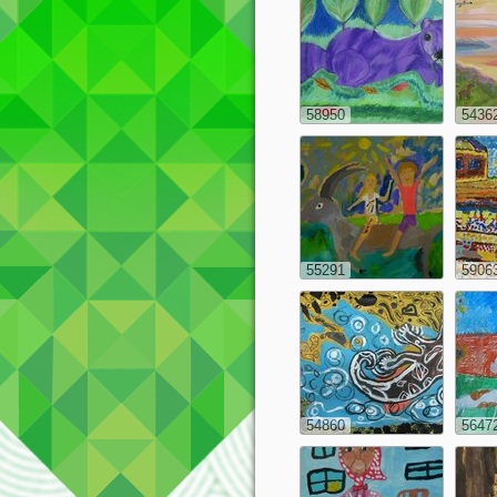
58950
5436
55291
5906
54860
5647