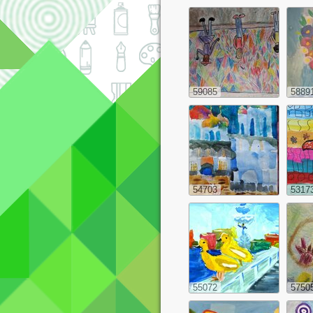
59085
5889
54703
5317
55072
5750