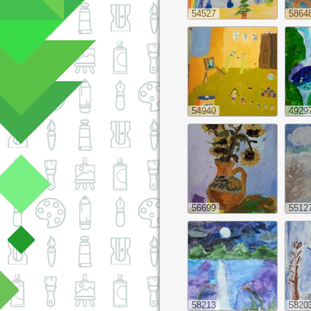
54527
5864
54940
4929
56699
5512
58213
5820